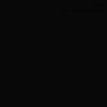
版权所有：湖
地址：湖北省孝感市城站路36号 电话： 07