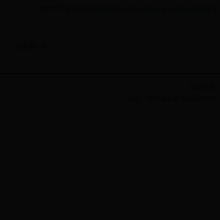
?????
孝感市本级招商引资重大项目审批服务流程优化工作
分享到：
0
版权所有：湖
地址：湖北省孝感市城站路36号 电话： 07